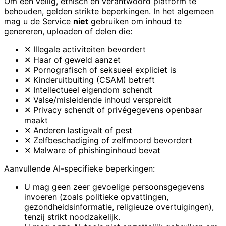
Om een veilig, ethisch en verantwoord platform te
behouden, gelden strikte beperkingen. In het algemeen
mag u de Service
niet
gebruiken om inhoud te
genereren, uploaden of delen die:
✕
Illegale activiteiten bevordert
✕
Haar of geweld aanzet
✕
Pornografisch of seksueel expliciet is
✕
Kinderuitbuiting (CSAM) betreft
✕
Intellectueel eigendom schendt
✕
Valse/misleidende inhoud verspreidt
✕
Privacy schendt of privégegevens openbaar
maakt
✕
Anderen lastigvalt of pest
✕
Zelfbeschadiging of zelfmoord bevordert
✕
Malware of phishinginhoud bevat
Aanvullende AI-specifieke beperkingen:
U mag geen zeer gevoelige persoonsgegevens
invoeren (zoals politieke opvattingen,
gezondheidsinformatie, religieuze overtuigingen),
tenzij strikt noodzakelijk.