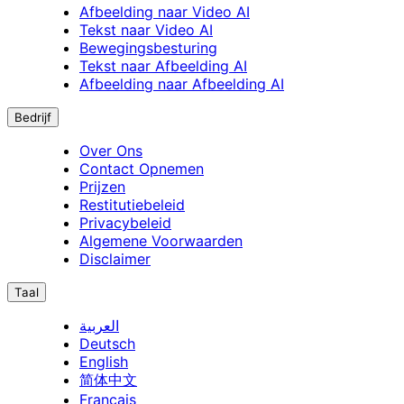
Afbeelding naar Video AI
Tekst naar Video AI
Bewegingsbesturing
Tekst naar Afbeelding AI
Afbeelding naar Afbeelding AI
Bedrijf
Over Ons
Contact Opnemen
Prijzen
Restitutiebeleid
Privacybeleid
Algemene Voorwaarden
Disclaimer
Taal
العربية
Deutsch
English
简体中文
Français