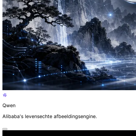
Qwen AI Video Generator
Alibaba's levensechte afbeeldingsengine.
Qwen
Alibaba's levensechte afbeeldingsengine.