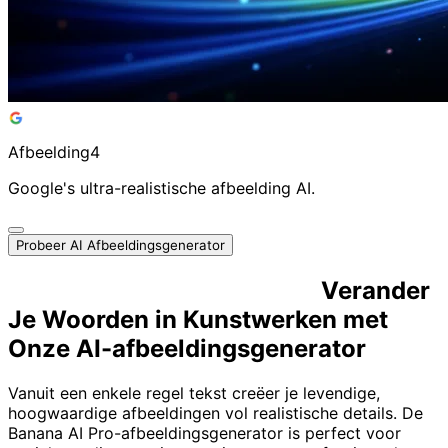
Afbeelding4 AI Video Generator
Google's ultra-realistische afbeelding AI.
Afbeelding4
Google's ultra-realistische afbeelding AI.
Probeer AI Afbeeldingsgenerator
Snel, Eenvoudig, Prachtig.
Verander
Je Woorden in Kunstwerken met
Onze AI-afbeeldingsgenerator
Vanuit een enkele regel tekst creëer je levendige,
hoogwaardige afbeeldingen vol realistische details. De
Banana AI Pro-afbeeldingsgenerator is perfect voor