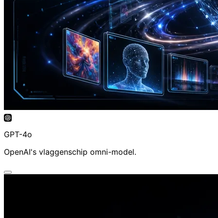
GPT-4o AI Video Generator
OpenAI's vlaggenschip omni-model.
GPT-4o
OpenAI's vlaggenschip omni-model.