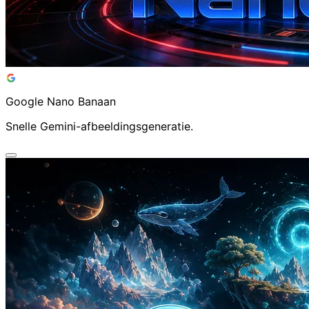
Google Nano Banaan AI Video Generator
Snelle Gemini-afbeeldingsgeneratie.
Google Nano Banaan
Snelle Gemini-afbeeldingsgeneratie.