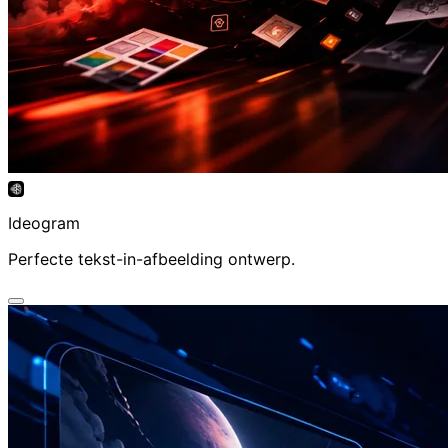
Ideogram AI Video Generator
Perfecte tekst-in-afbeelding ontwerp.
Ideogram
Perfecte tekst-in-afbeelding ontwerp.