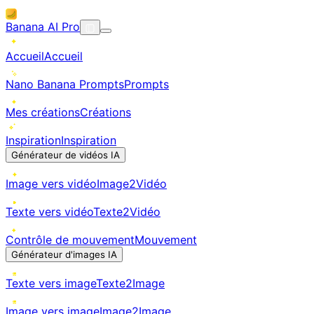
Banana AI Pro
Accueil
Accueil
Nano Banana Prompts
Prompts
Mes créations
Créations
Inspiration
Inspiration
Générateur de vidéos IA
Image vers vidéo
Image2Vidéo
Texte vers vidéo
Texte2Vidéo
Contrôle de mouvement
Mouvement
Générateur d'images IA
Texte vers image
Texte2Image
Image vers image
Image2Image