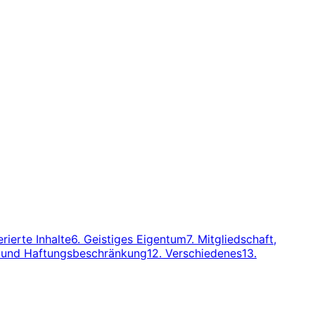
rierte Inhalte
6. Geistiges Eigentum
7. Mitgliedschaft,
e und Haftungsbeschränkung
12. Verschiedenes
13.