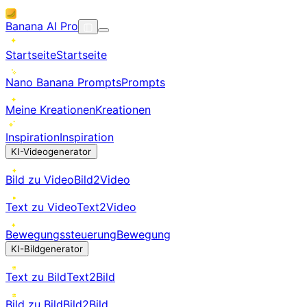
Banana AI Pro
Startseite
Startseite
Nano Banana Prompts
Prompts
Meine Kreationen
Kreationen
Inspiration
Inspiration
KI-Videogenerator
Bild zu Video
Bild2Video
Text zu Video
Text2Video
Bewegungssteuerung
Bewegung
KI-Bildgenerator
Text zu Bild
Text2Bild
Bild zu Bild
Bild2Bild