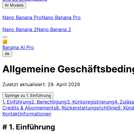
AI Models
Nano Banana Pro
Nano Banana Pro
Nano Banana 2
Nano Banana 2
Banana AI Pro
de
Allgemeine
Geschäftsbedi
Zuletzt aktualisiert: 29. April 2026
Springe zu
1. Einführung
1. Einführung
2. Berechtigung
3. Kontoregistrierung
4. Zuläs
Credits & Abonnements
8. Rückerstattungsrichtlinie
9. Kün
Kontaktinformationen
#
1. Einführung