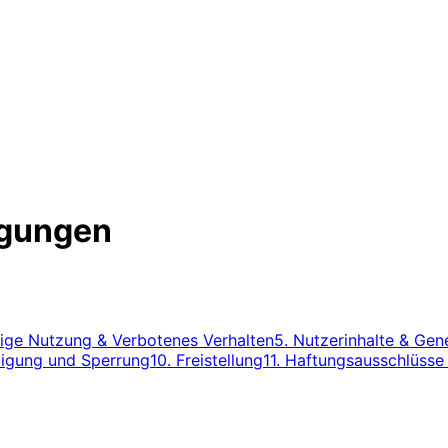
ngungen
sige Nutzung & Verbotenes Verhalten
5. Nutzerinhalte & Gene
digung und Sperrung
10. Freistellung
11. Haftungsausschlüss