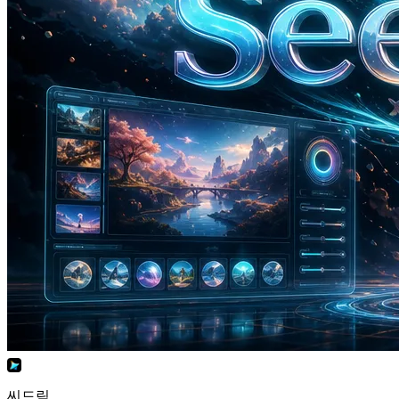
씨드림 AI Video Generator
바이트댄스의 다재다능한 이미지 모델.
씨드림